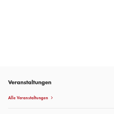
Wolkenberührpunkt
Gebundene Ausgabe
23,00
€
*
Merken
Veranstaltungen
Alle Veranstaltungen