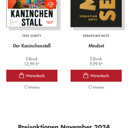
TESS GUNTY
SEBASTIAN HOTZ
Der Kaninchenstall
Mindset
E-Book
E-Book
12,99
€
*
9,99
€
*
Merken
Merken
Preisaktionen November 2024