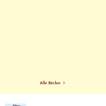
ISABEL BOGDAN
Der Pfau
Taschenbuch
13,00
€
*
Merken
Alle Bücher