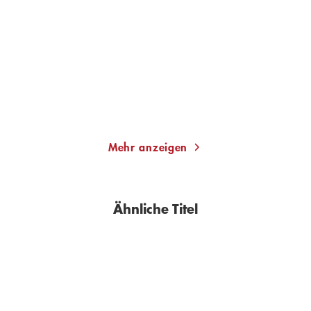
Den Bach rauf
Der Tag, an dem ich
meinen toten Ma ...
Gebundene Ausgabe
Taschenbuch
18,00
€
*
13,00
€
*
Merken
Merken
Mehr anzeigen
Ähnliche Titel
BESTSELLER