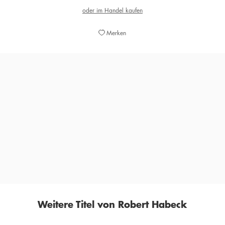
oder im Handel kaufen
Merken
»Ein beeindruckendes Buch.«
GIOVANNI DI LORENZO,
RADIO BREMEN 3 NACH 9, 15. JANUAR 2021
Weitere Titel von Robert Habeck