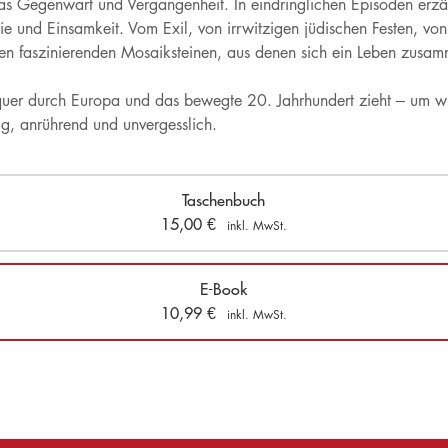
 Gegenwart und Vergangenheit. In eindringlichen Episoden erzähl
ie und Einsamkeit. Vom Exil, von irrwitzigen jüdischen Festen, von
len faszinierenden Mosaiksteinen, aus denen sich ein Leben zusam
 quer durch Europa und das bewegte 20. Jahrhundert zieht – um
zig, anrührend und unvergesslich.
Taschenbuch
15,00
€
inkl. MwSt.
E-Book
10,99
€
inkl. MwSt.