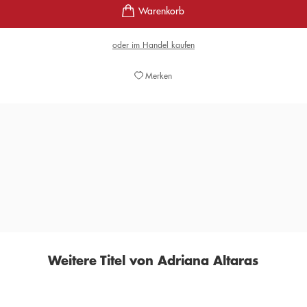
oder im Handel kaufen
Merken
nterhaltsame, anregende und weise Geschichte ihrer jüdischen Fami
auch spürbare Überlebenskunst.«
FAZ
Weitere Titel von Adriana Altaras