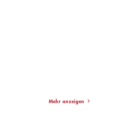
RENATE FEYL
RENATE FEYL
Der lautlose Aufbruch
Idylle mit Professor
E-Book
E-Book
9,99
€
*
9,99
€
*
Merken
Merken
Mehr anzeigen