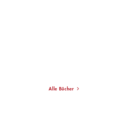
ELENA LAPPIN
Fremde Bräute
Gebundene Ausgabe
26,00
€
*
Im Handel kaufen
Merken
Alle Bücher