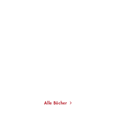
DON DELILLO
DON DELILLO
Bluthunde
Die Namen
Gebundene Ausgabe
Gebundene Ausgabe
28,00
€
*
32,00
€
*
Im Handel kaufen
Im Handel kaufen
Merken
Merken
Alle Bücher