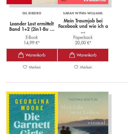
GIL RIBEIRO
SARAH WYNN-WILLIAMS
Mein Traumjob bei
Leander Lost ermittelt
Facebook und wie ich a
Band 1+2 (2in1-Bu ...
...
E-Book
Paperback
14,99
€
*
20,00
€
*
Merken
Merken