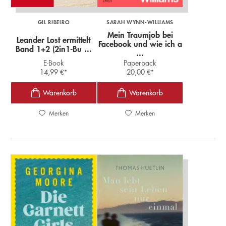
GIL RIBEIRO
SARAH WYNN-WILLIAMS
Mein Traumjob bei
Leander Lost ermittelt
Facebook und wie ich a
Band 1+2 (2in1-Bu ...
...
E-Book
Paperback
14,99
€
*
20,00
€
*
Merken
Merken