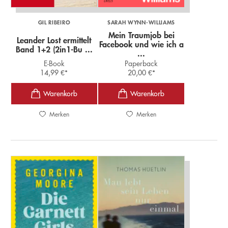
GIL RIBEIRO
SARAH WYNN-WILLIAMS
Mein Traumjob bei
Leander Lost ermittelt
Facebook und wie ich a
Band 1+2 (2in1-Bu ...
...
E-Book
Paperback
14,99
€
*
20,00
€
*
Merken
Merken