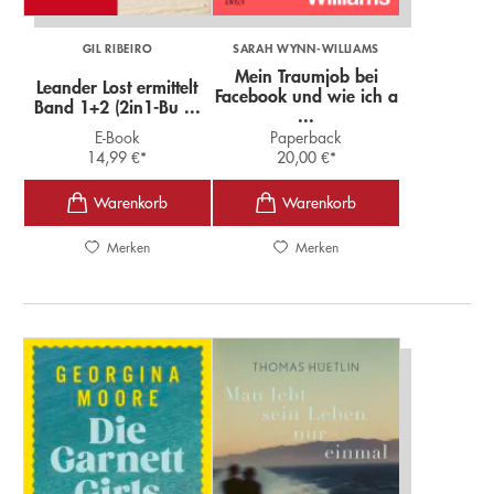
GIL RIBEIRO
SARAH WYNN-WILLIAMS
Mein Traumjob bei
Leander Lost ermittelt
Facebook und wie ich a
Band 1+2 (2in1-Bu ...
...
E-Book
Paperback
14,99
€
*
20,00
€
*
Merken
Merken