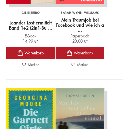
GIL RIBEIRO
SARAH WYNN-WILLIAMS
Mein Traumjob bei
Leander Lost ermittelt
Facebook und wie ich a
Band 1+2 (2in1-Bu ...
...
E-Book
Paperback
14,99
€
*
20,00
€
*
Merken
Merken