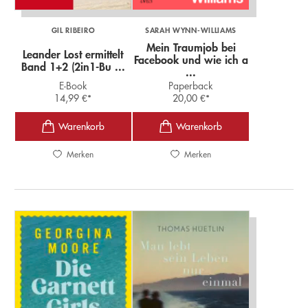
GIL RIBEIRO
SARAH WYNN-WILLIAMS
Mein Traumjob bei
Leander Lost ermittelt
Facebook und wie ich a
Band 1+2 (2in1-Bu ...
...
E-Book
Paperback
14,99
€
*
20,00
€
*
Merken
Merken